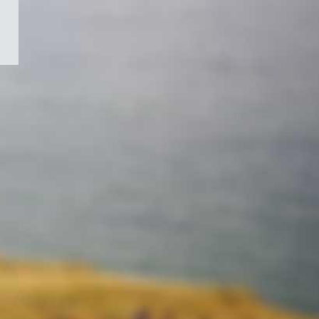
/
Symbole
du
gouvernement
du
Canada