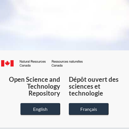
Canada.ca
/
Gouvernement
Open Science and
Dépôt ouvert des
du
Technology
sciences et
Canada
Repository
technologie
English
Français