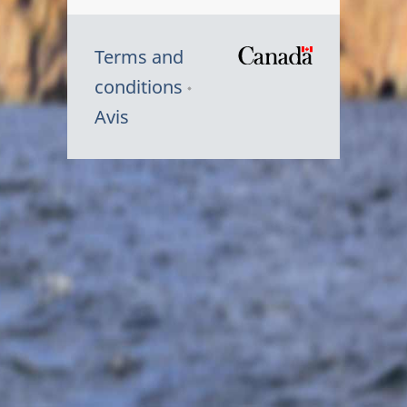
Terms and
/
conditions
Symbole
Avis
du
gouvernem
du
Canada