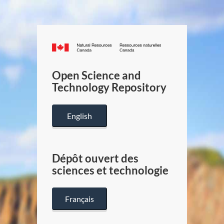
Canada.ca
/
Gouverneme
Open Science and
du
Technology Repository
Canada
English
Dépôt ouvert des
sciences et technologie
Français