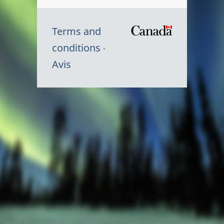
Terms and
/
conditions
Symbole
Avis
du
gouvernem
du
Canada