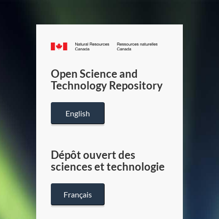
Canada.ca
/
Gouverneme
Open Science and
du
Technology Repository
Canada
English
Dépôt ouvert des
sciences et technologie
Français