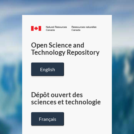
Canada.ca
/
Gouverneme
Open Science and
du
Technology Repository
Canada
English
Dépôt ouvert des
sciences et technologie
Français