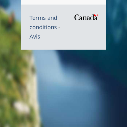
Terms and
/
conditions
Symbole
Avis
du
gouvernem
du
Canada