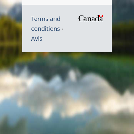
Terms and
/
conditions
Symbole
Avis
du
gouvernem
du
Canada