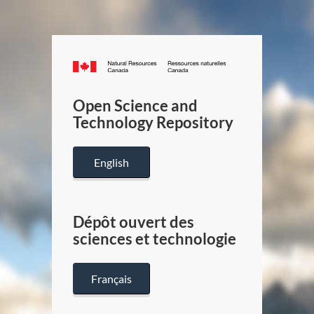
Canada.ca
/
Gouverneme
Open Science and
du
Technology Repository
Canada
English
Dépôt ouvert des
sciences et technologie
Français