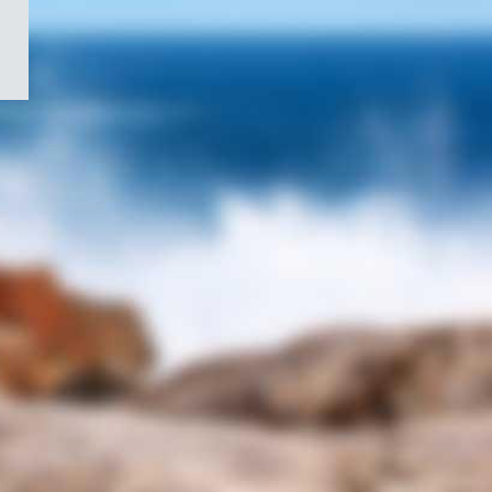
/
Symbole
du
gouvernement
du
Canada