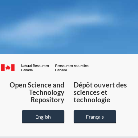
Canada.ca
/
Gouvernement
Open Science and
Dépôt ouvert des
du
Technology
sciences et
Canada
Repository
technologie
English
Français