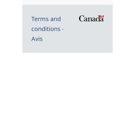
Terms and
/
conditions
Symbole
Avis
du
gouvernem
du
Canada