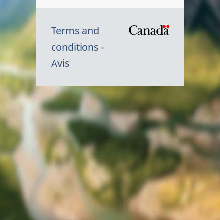
Terms and
/
conditions
Symbole
Avis
du
gouvernem
du
Canada