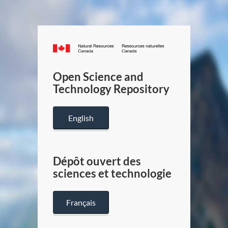
Canada.ca
/
Gouverneme
Open Science and
du
Technology Repository
Canada
English
Dépôt ouvert des
sciences et technologie
Français