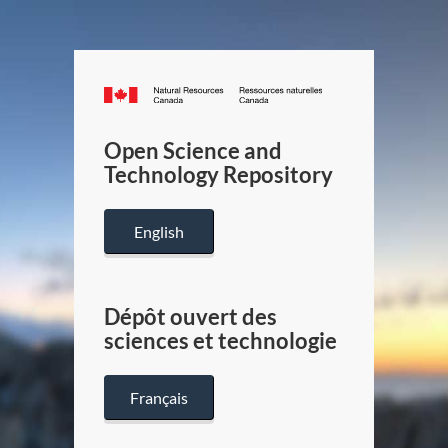
Canada.ca
/
Gouverneme
Open Science and
du
Technology Repository
Canada
English
Dépôt ouvert des
sciences et technologie
Français