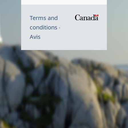
Terms and
/
conditions
Symbole
Avis
du
gouvernem
du
Canada