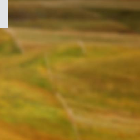
/
Symbole
du
gouvernement
du
Canada