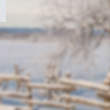
/
Symbole
du
gouvernement
du
Canada