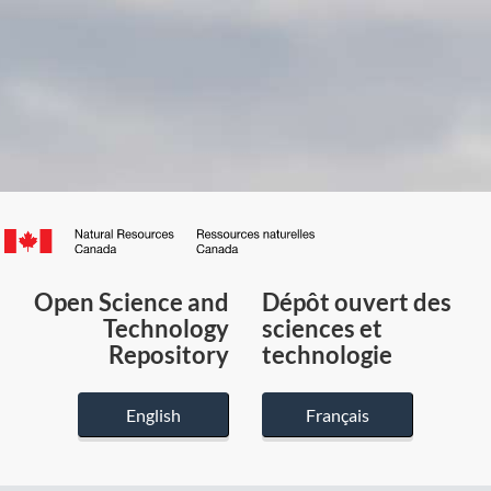
Canada.ca
/
Gouvernement
Open Science and
Dépôt ouvert des
du
Technology
sciences et
Canada
Repository
technologie
English
Français