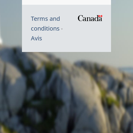
Terms and
/
conditions
Symbole
Avis
du
gouvernem
du
Canada