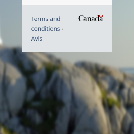
Terms and
/
conditions
Symbole
Avis
du
gouvernem
du
Canada