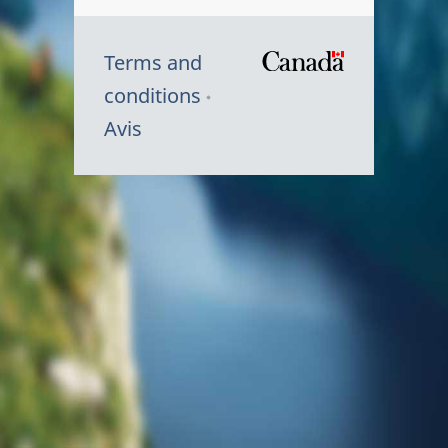
Terms and
/
conditions
Symbole
Avis
du
gouvernem
du
Canada