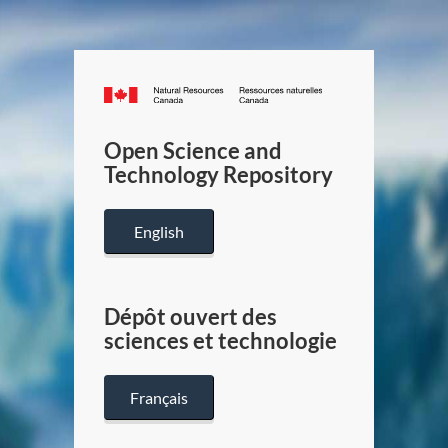
Canada.ca
/
Gouverneme
Open Science and
du
Technology Repository
Canada
English
Dépôt ouvert des
sciences et technologie
Français