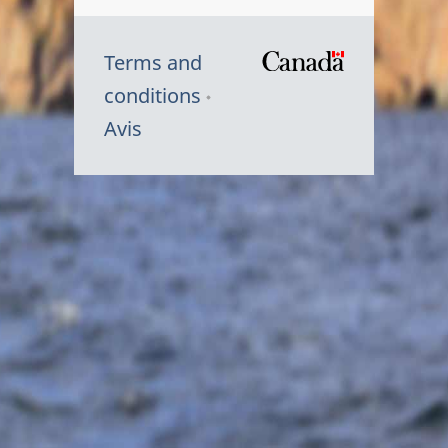
Terms and
/
conditions
Symbole
Avis
du
gouvernem
du
Canada