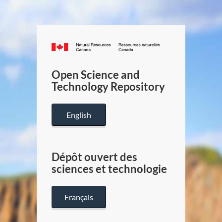
Canada.ca
/
Gouverneme
Open Science and
du
Technology Repository
Canada
English
Dépôt ouvert des
sciences et technologie
Français