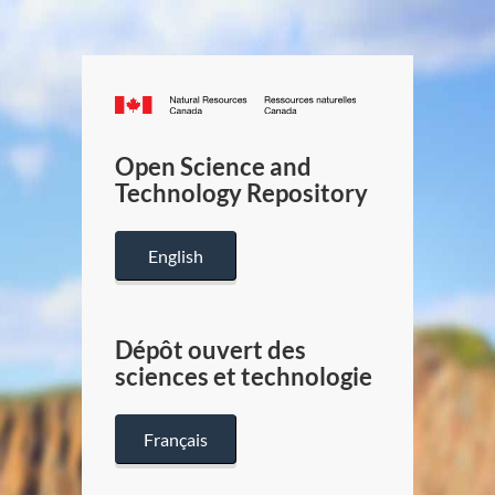
Canada.ca
/
Gouverneme
Open Science and
du
Technology Repository
Canada
English
Dépôt ouvert des
sciences et technologie
Français