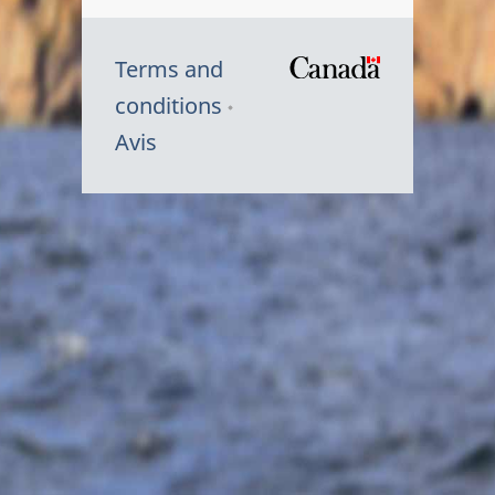
Terms and
/
conditions
Symbole
Avis
du
gouvernem
du
Canada