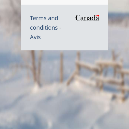
Terms and
/
conditions
Symbole
Avis
du
gouvernem
du
Canada