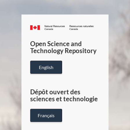
Canada.ca
/
Gouverneme
Open Science and
du
Technology Repository
Canada
English
Dépôt ouvert des
sciences et technologie
Français