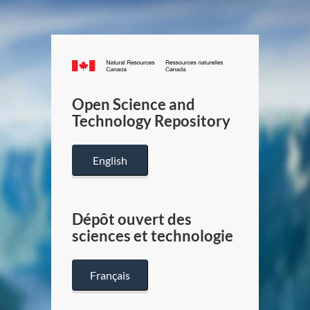
Canada.ca
/
Gouverneme
Open Science and
du
Technology Repository
Canada
English
Dépôt ouvert des
sciences et technologie
Français