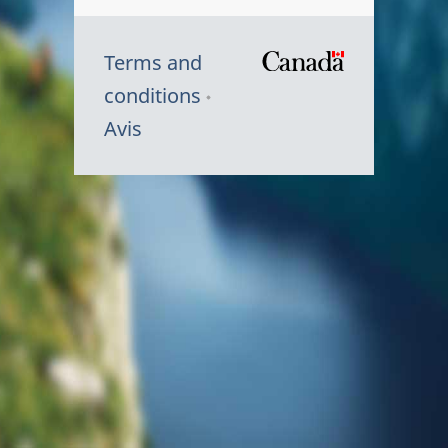
Terms and
/
conditions
Symbole
Avis
du
gouvernem
du
Canada