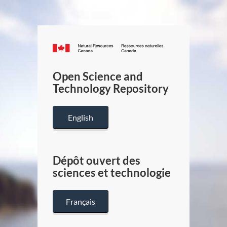
Canada.ca
/
Gouverneme
Open Science and
du
Technology Repository
Canada
English
Dépôt ouvert des
sciences et technologie
Français