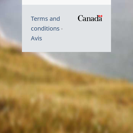
Terms and
/
conditions
Symbole
Avis
du
gouvernem
du
Canada