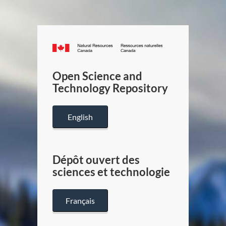
Canada.ca
/
Gouverneme
Open Science and
du
Technology Repository
Canada
English
Dépôt ouvert des
sciences et technologie
Français