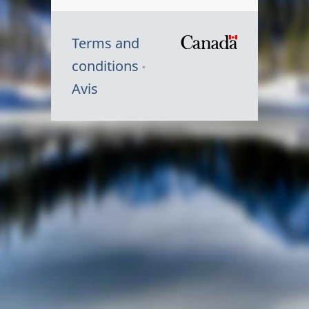
Terms and
/
conditions
Symbole
Avis
du
gouvernem
du
Canada