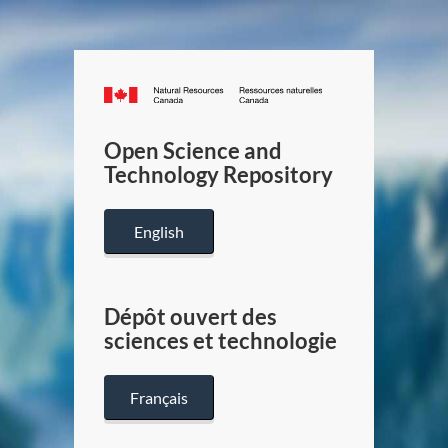
Canada.ca
/
Gouverneme
Open Science and
du
Technology Repository
Canada
English
Dépôt ouvert des
sciences et technologie
Français