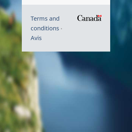
Terms and
/
conditions
Symbole
Avis
du
gouvernem
du
Canada