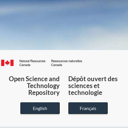
Canada.ca
/
Gouvernement
Open Science and
Dépôt ouvert des
du
Technology
sciences et
Canada
Repository
technologie
English
Français