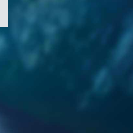
/
Symbole
du
gouvernement
du
Canada