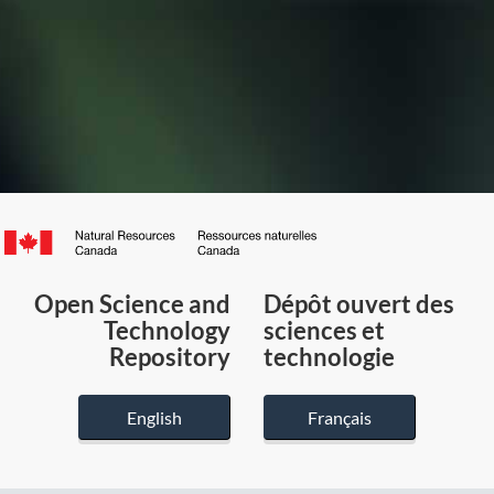
Canada.ca
/
Gouvernement
Open Science and
Dépôt ouvert des
du
Technology
sciences et
Canada
Repository
technologie
English
Français