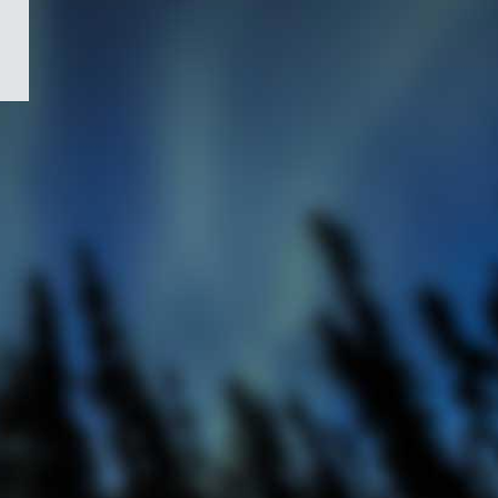
/
Symbole
du
gouvernement
du
Canada