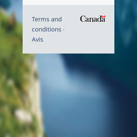
Terms and
/
conditions
Symbole
Avis
du
gouvernem
du
Canada