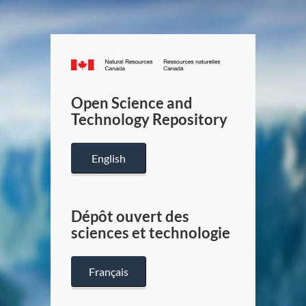
Canada.ca
/
Gouverneme
Open Science and
du
Technology Repository
Canada
English
Dépôt ouvert des
sciences et technologie
Français