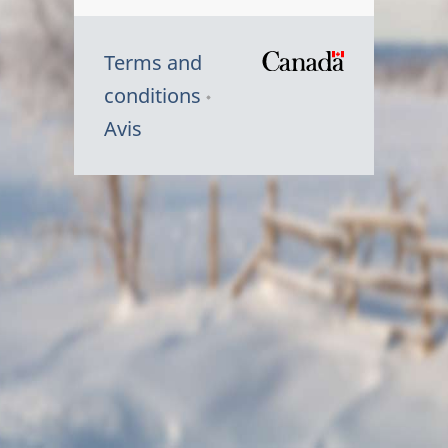
Terms and
/
conditions
Symbole
Avis
du
gouvernem
du
Canada