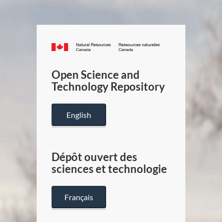
Canada.ca
/
Gouverneme
Open Science and
du
Technology Repository
Canada
English
Dépôt ouvert des
sciences et technologie
Français