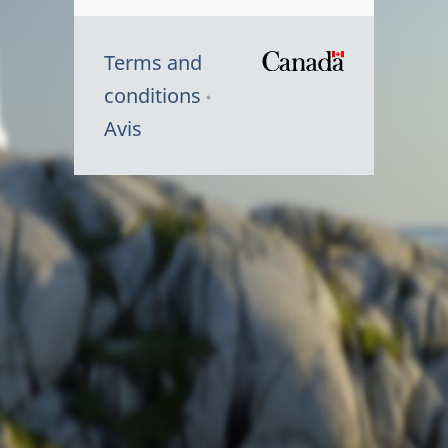
Terms and
/
conditions
Symbole
Avis
du
gouvernem
du
Canada