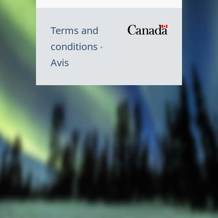
Terms and
/
conditions
Symbole
Avis
du
gouvernem
du
Canada