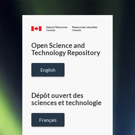
Canada.ca
/
Gouverneme
Open Science and
du
Technology Repository
Canada
English
Dépôt ouvert des
sciences et technologie
Français