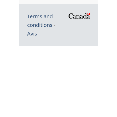
Terms and
/
conditions
Symbole
Avis
du
gouvernem
du
Canada