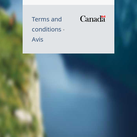
Terms and
/
conditions
Symbole
Avis
du
gouvernem
du
Canada