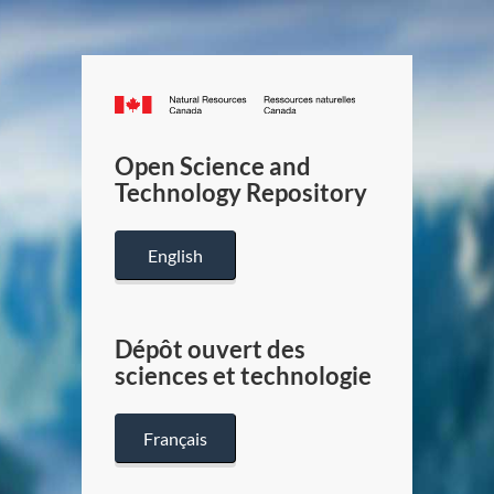
Canada.ca
/
Gouverneme
Open Science and
du
Technology Repository
Canada
English
Dépôt ouvert des
sciences et technologie
Français