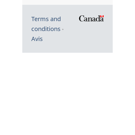
Terms and
/
conditions
Symbole
Avis
du
gouvernem
du
Canada