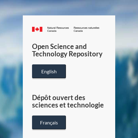
Canada.ca
/
Gouverneme
Open Science and
du
Technology Repository
Canada
English
Dépôt ouvert des
sciences et technologie
Français