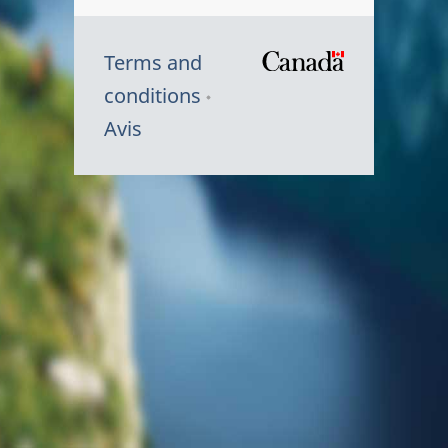
Terms and
/
conditions
Symbole
Avis
du
gouvernem
du
Canada