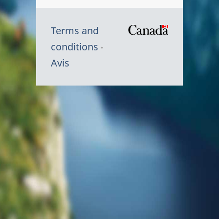
Terms and
/
conditions
Symbole
Avis
du
gouvernem
du
Canada