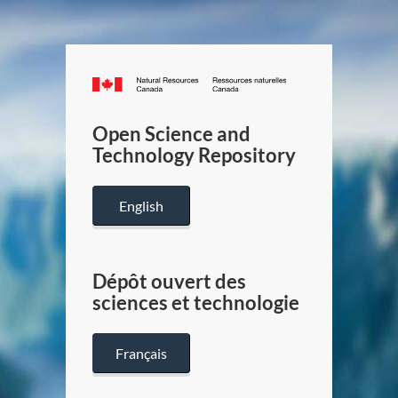
Canada.ca
/
Gouverneme
Open Science and
du
Technology Repository
Canada
English
Dépôt ouvert des
sciences et technologie
Français