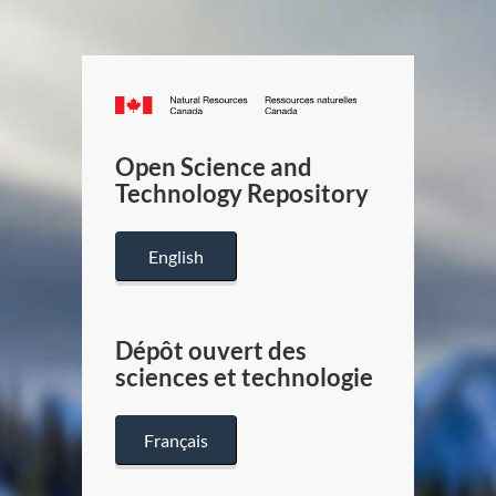
Canada.ca
/
Gouverneme
Open Science and
du
Technology Repository
Canada
English
Dépôt ouvert des
sciences et technologie
Français