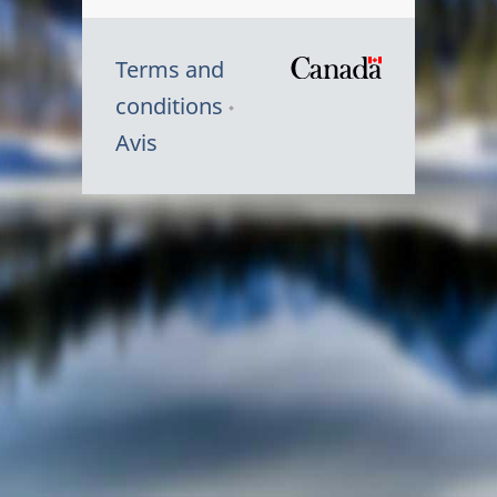
Terms and
/
conditions
Symbole
Avis
du
gouvernem
du
Canada