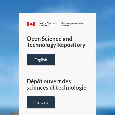
Canada.ca
/
Gouverneme
Open Science and
du
Technology Repository
Canada
English
Dépôt ouvert des
sciences et technologie
Français