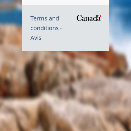
Terms and
/
conditions
Symbole
Avis
du
gouvernem
du
Canada