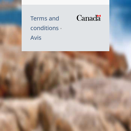
Terms and
/
conditions
Symbole
Avis
du
gouvernem
du
Canada