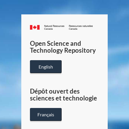
Canada.ca
/
Gouverneme
Open Science and
du
Technology Repository
Canada
English
Dépôt ouvert des
sciences et technologie
Français