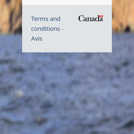
Terms and
/
conditions
Symbole
Avis
du
gouvernem
du
Canada