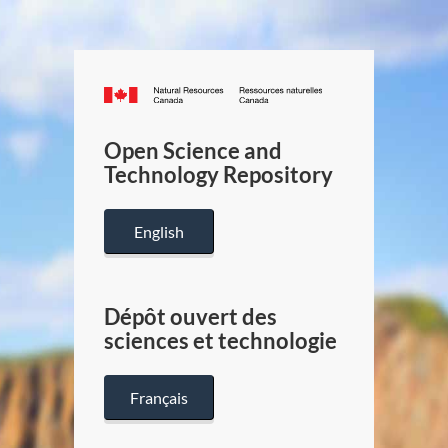
Canada.ca
/
Gouverneme
Open Science and
du
Technology Repository
Canada
English
Dépôt ouvert des
sciences et technologie
Français