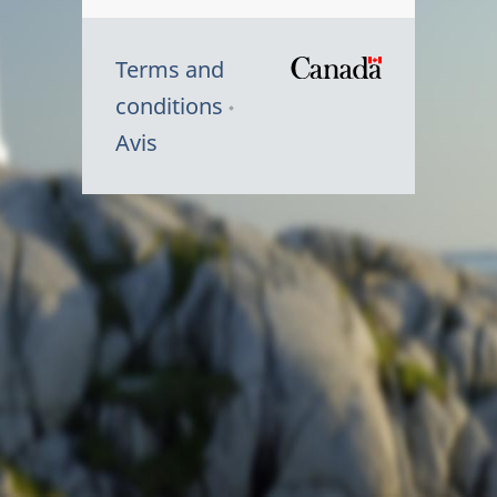
Terms and
/
conditions
Symbole
Avis
du
gouvernem
du
Canada