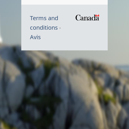
Terms and
/
conditions
Symbole
Avis
du
gouvernem
du
Canada