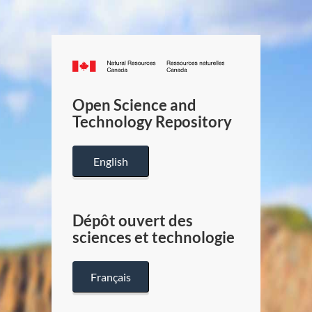
Canada.ca
/
Gouverneme
Open Science and
du
Technology Repository
Canada
English
Dépôt ouvert des
sciences et technologie
Français