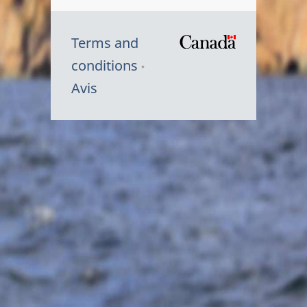
Terms and
/
conditions
Symbole
Avis
du
gouvernem
du
Canada