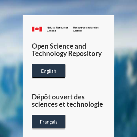
Canada.ca
/
Gouverneme
Open Science and
du
Technology Repository
Canada
English
Dépôt ouvert des
sciences et technologie
Français