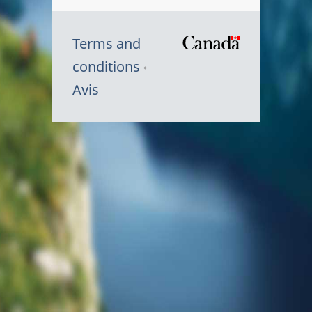
Terms and
/
conditions
Symbole
Avis
du
gouvernem
du
Canada