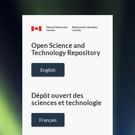
Canada.ca
/
Gouverneme
Open Science and
du
Technology Repository
Canada
English
Dépôt ouvert des
sciences et technologie
Français