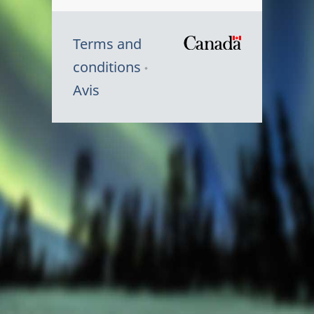
Terms and
/
conditions
Symbole
Avis
du
gouvernem
du
Canada