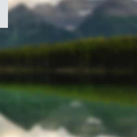
/
Symbole
du
gouvernement
du
Canada