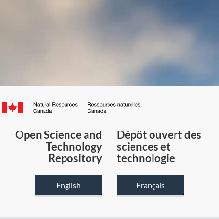
Canada.ca
/
Gouvernement
Open Science and
Dépôt ouvert des
du
Technology
sciences et
Canada
Repository
technologie
English
Français