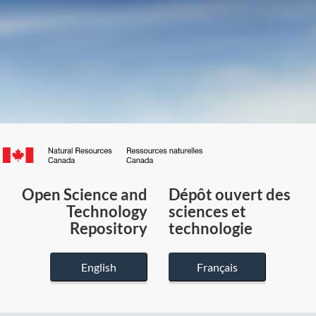
Canada.ca
/
Gouvernement
Open Science and
Dépôt ouvert des
du
Technology
sciences et
Canada
Repository
technologie
English
Français