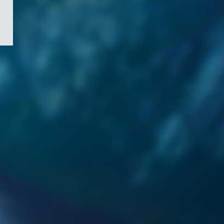
/
Symbole
du
gouvernement
du
Canada