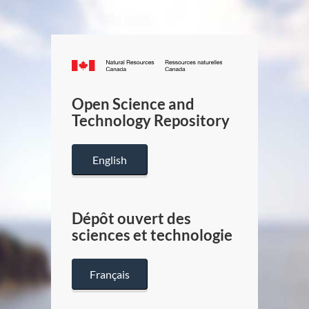
Canada.ca
/
Gouverneme
Open Science and
du
Technology Repository
Canada
English
Dépôt ouvert des
sciences et technologie
Français