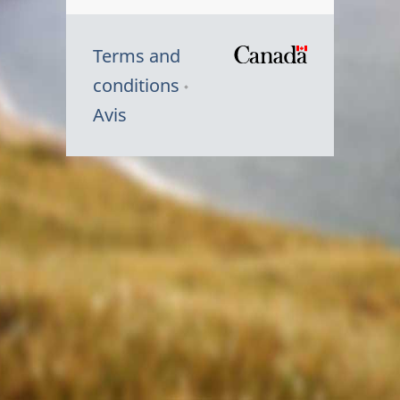
Terms and
/
conditions
Symbole
Avis
du
gouvernem
du
Canada