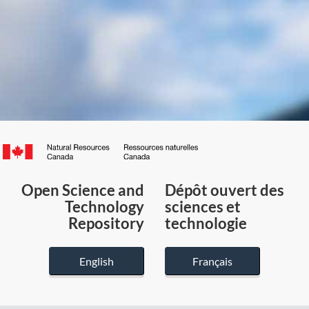
Canada.ca
/
Gouvernement
Open Science and
Dépôt ouvert des
du
Technology
sciences et
Canada
Repository
technologie
English
Français