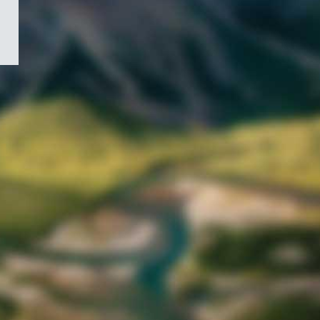
/
Symbole
du
gouvernement
du
Canada