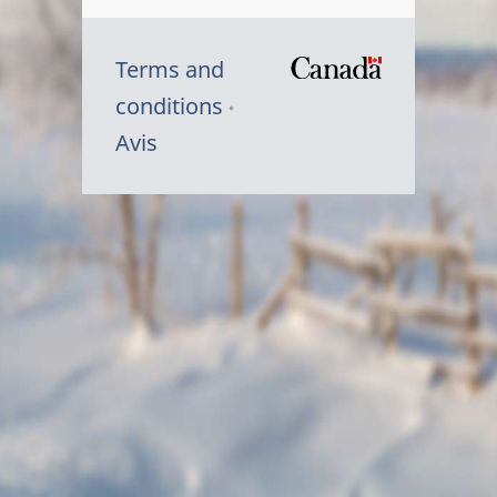
Terms and
/
conditions
Symbole
Avis
du
gouvernem
du
Canada