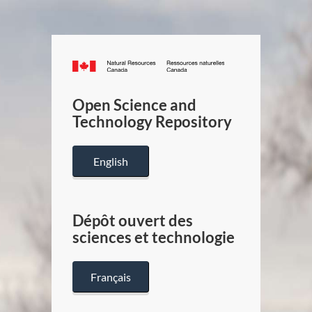
Canada.ca
/
Gouverneme
Open Science and
du
Technology Repository
Canada
English
Dépôt ouvert des
sciences et technologie
Français