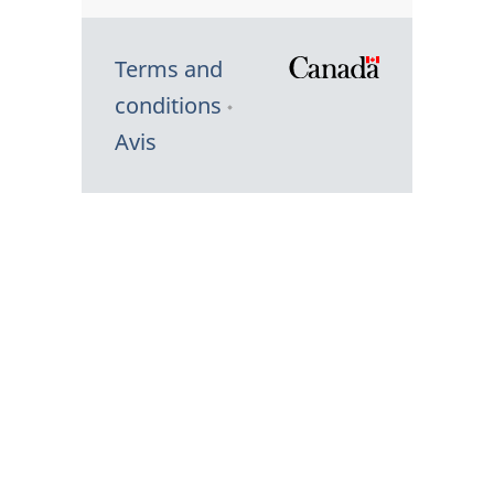
Terms and
/
conditions
Symbole
Avis
du
gouvernem
du
Canada