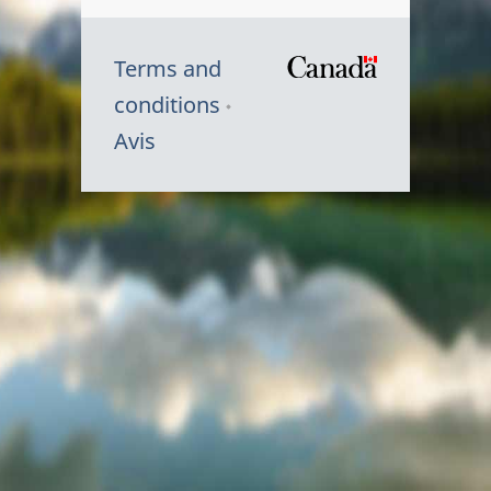
Terms and
/
conditions
Symbole
Avis
du
gouvernem
du
Canada