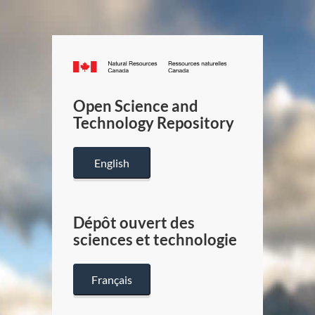
Canada.ca
/
Gouverneme
Open Science and
du
Technology Repository
Canada
English
Dépôt ouvert des
sciences et technologie
Français