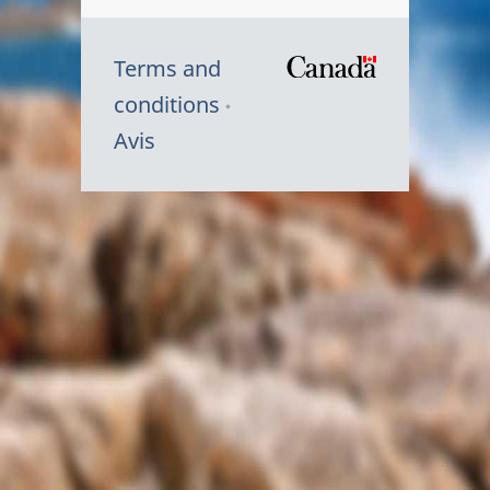
Terms and
/
conditions
Symbole
Avis
du
gouvernem
du
Canada