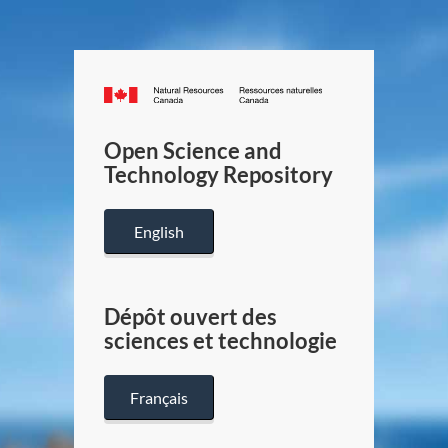
Canada.ca
/
Gouverneme
Open Science and
du
Technology Repository
Canada
English
Dépôt ouvert des
sciences et technologie
Français